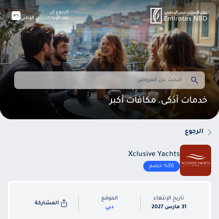
الرجوع إلى
بنك الإمارات دبي الوطني
خدمات أذكى. مكافآت أكبر
الرجوع
Xclusive Yachts
%30 خصم
تاريخ الإنتهاء
الموقع
المشاركة
31 مارس 2027
دبي