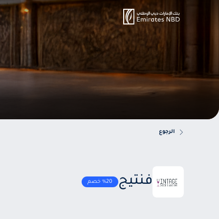
الرجوع
فنتيج
%20 خصم