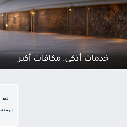
خدمات أذكى. مكافآت أكبر