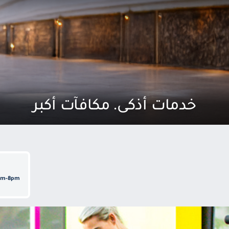
خدمات أذكى. مكافآت أكبر
8am-8pm