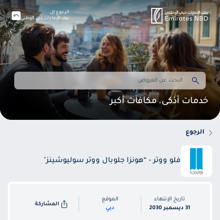
الرجوع إلى
بنك الإمارات دبي الوطني
خدمات أذكى. مكافآت أكبر
الرجوع
فلو ووتر - “هونزا جلوبال ووتر سوليوشينز"
تاريخ الإنتهاء
الموقع
المشاركة
31 ديسمبر 2030
دبي