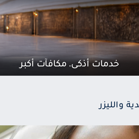
خدمات أذكى. مكافآت أكبر
ية والليزر