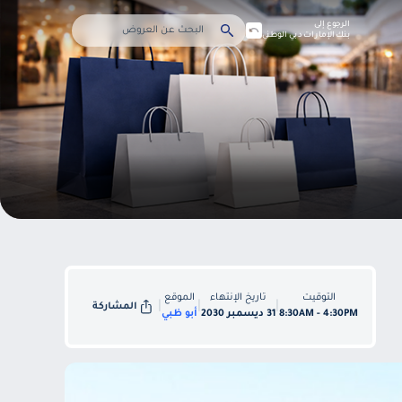
الرجوع إلى
بنك الإمارات دبي الوطني
التوقيت
تاريخ الإنتهاء
الموقع
|
|
|
المشاركة
8:30AM - 4:30PM
31 ديسمبر 2030
أبو ظبي