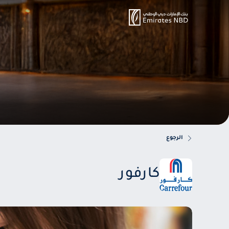
الرجوع
كارفور