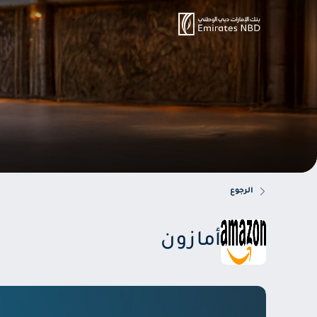
الرجوع
أمازون